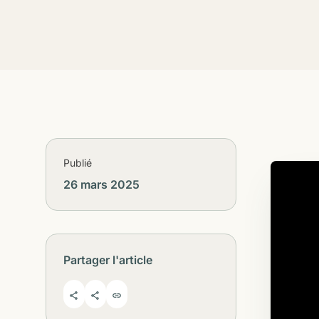
Publié
26 mars 2025
Partager l'article
share
share
link