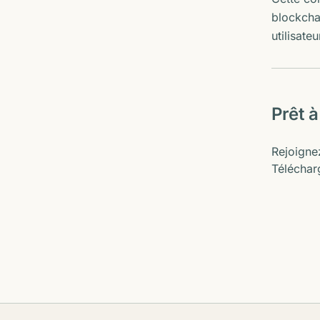
blockchai
utilisate
Prêt 
Rejoignez
Télécharg