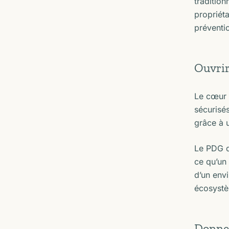
tradition
propriéta
préventio
Ouvrir
Le cœur 
sécurisés
grâce à u
Le PDG d
ce qu’un
d’un envi
écosystè
Donner