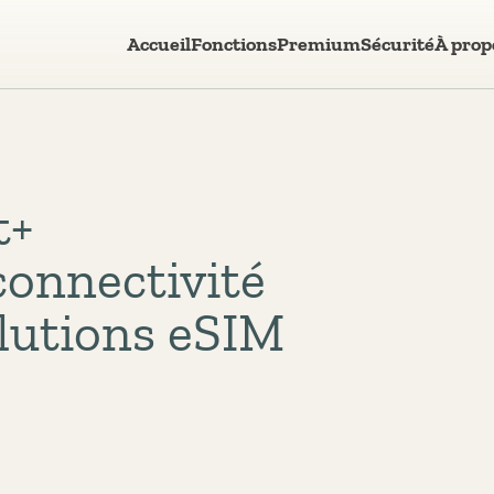
Accueil
Fonctions
Premium
Sécurité
À prop
t+
connectivité
olutions eSIM