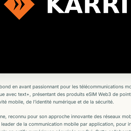
bond en avant passionnant pour les télécommunications mob
que avec text+, présentant des produits eSIM Web3 de point
ité mobile, de l’identité numérique et de la sécurité.
One, reconnu pour son approche innovante des réseaux mobi
n leader de la communication mobile par application, pour i