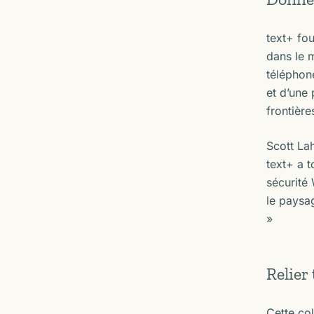
text+ fou
dans le 
téléphone
et d’une 
frontière
Scott La
text+ a t
sécurité
le paysag
»
Relier
Cette co