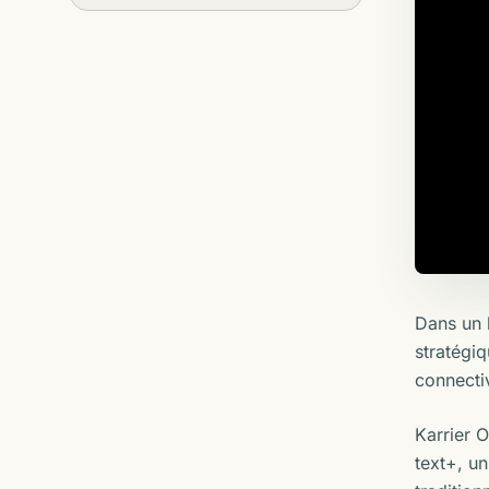
Dans un 
stratégi
connectiv
Karrier 
text+, u