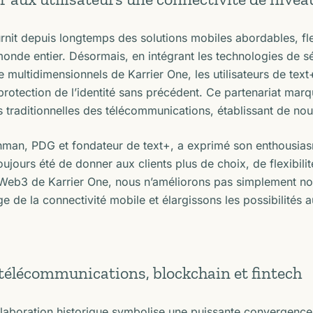
rnit depuis longtemps des solutions mobiles abordables, flex
monde entier. Désormais, en intégrant les technologies de 
 multidimensionnels de Karrier One, les utilisateurs de text+
protection de l’identité sans précédent. Ce partenariat marq
s traditionnelles des télécommunications, établissant de nou
hman, PDG et fondateur de text+, a exprimé son enthousiasm
oujours été de donner aux clients plus de choix, de flexibilit
 Web3 de Karrier One, nous n’améliorons pas simplement n
e de la connectivité mobile et élargissons les possibilités 
 télécommunications, blockchain et fintech
llaboration historique symbolise une puissante convergenc